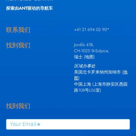
探索由ANT驱动的导航车
联系我们
+41 21 694 02 90
*
找到我们
Jordils 41B,
CH-1025 St-Sulpice,
瑞士 (
地图
)
区域办事处
美国北卡罗来纳州加纳市 (
地
图
)
中国上海 (
上
海市静安区愚园
路108号L06室
)
找到我们