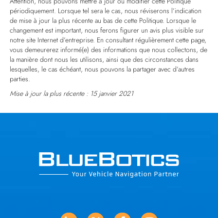
Attention, nous pouvons mettre à jour ou modifier cette Politique
périodiquement. Lorsque tel sera le cas, nous réviserons l’indication
de mise à jour la plus récente au bas de cette Politique. Lorsque le
changement est important, nous ferons figurer un avis plus visible sur
notre site Internet d’entreprise. En consultant régulièrement cette page,
vous demeurerez informé(e) des informations que nous collectons, de
la manière dont nous les utilisons, ainsi que des circonstances dans
lesquelles, le cas échéant, nous pouvons la partager avec d’autres
parties.
Mise à jour la plus récente : 15 janvier 2021