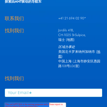
探索由ANT驱动的导航车
联系我们
+41 21 694 02 90
*
找到我们
Jordils 41B,
CH-1025 St-Sulpice,
瑞士 (
地图
)
区域办事处
美国北卡罗来纳州加纳市 (
地
图
)
中国上海 (
上
海市静安区愚园
路108号L06室
)
找到我们