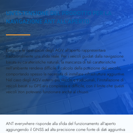
UN'ESTENSIONE DEL PRODOTTO PER LA
NAVIGAZIONE ANT ALL’APERTO
Eseguire le operazioni degli AGV all'aperto rappresentava
tradizionalmente una sfida reale. Per i veicoli guidati dalla navigazione
basata su caratteristiche naturali, la mancanza di tali caratteristiche
nell'ambiente rendeva difficile il calcolo della posizione del veicolo,
comportando spesso la necessità di installare infrastrutture aggiuntive.
Nel caso degli AGV esterni più vecchi e tradizionali, l'installazione di
veicoli basati su GPS era complessa e difficile, con il limite che questi
veicoli non potevano funzionare anche al chiuso.
ANT everywhere risponde alla sfida del funzionamento all'aperto
aggiungendo il GNSS ad alta precisione come fonte di dati aggiuntiva