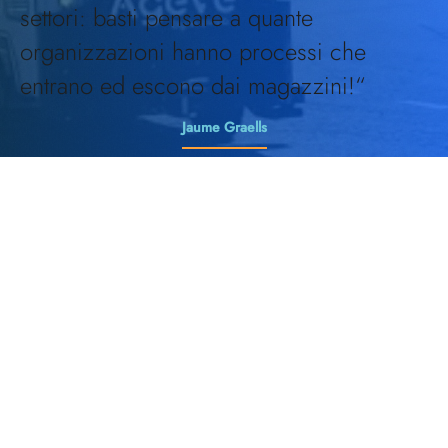
settori: basti pensare a quante
organizzazioni hanno processi che
entrano ed escono dai magazzini!“
Jaume Graells
Direttore generale, MOVVO