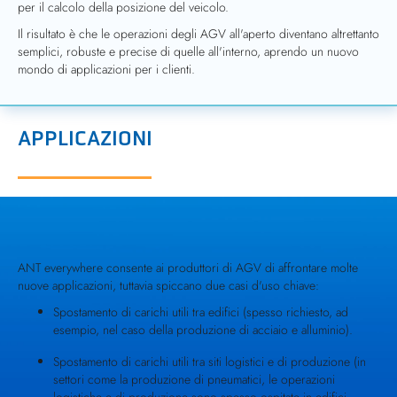
per il calcolo della posizione del veicolo.
Il risultato è che le operazioni degli AGV all'aperto diventano altrettanto
semplici, robuste e precise di quelle all'interno, aprendo un nuovo
mondo di applicazioni per i clienti.
APPLICAZIONI
ANT everywhere consente ai produttori di AGV di affrontare molte
nuove applicazioni, tuttavia spiccano due casi d'uso chiave:
Spostamento di carichi utili tra edifici (spesso richiesto, ad
esempio, nel caso della produzione di acciaio e alluminio).
Spostamento di carichi utili tra siti logistici e di produzione (in
settori come la produzione di pneumatici, le operazioni