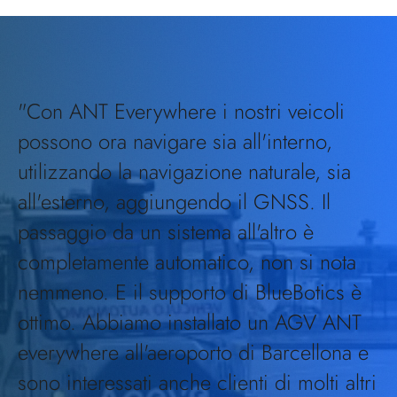
"Con ANT Everywhere i nostri veicoli
possono ora navigare sia all'interno,
utilizzando la navigazione naturale, sia
all'esterno, aggiungendo il GNSS. Il
passaggio da un sistema all'altro è
completamente automatico, non si nota
nemmeno. E il supporto di BlueBotics è
ottimo. Abbiamo installato un AGV ANT
everywhere all'aeroporto di Barcellona e
sono interessati anche clienti di molti altri