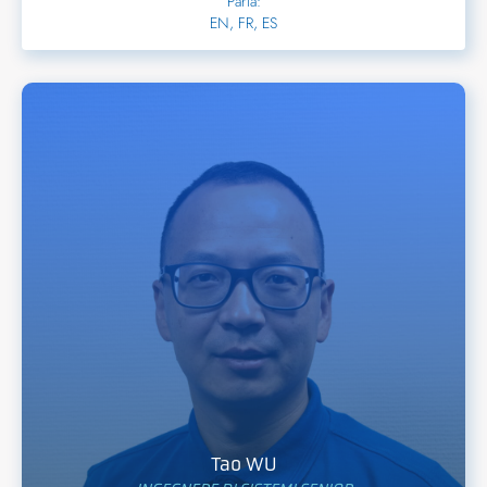
Parla:
EN, FR, ES
Tao WU