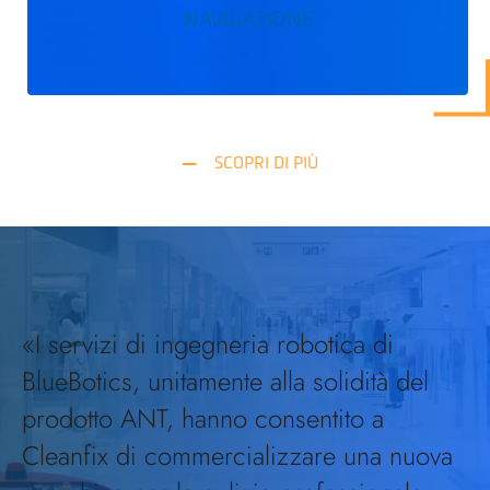
NAVIGAZIONE
SCOPRI DI PIÙ
«I servizi di ingegneria robotica di
BlueBotics, unitamente alla solidità del
prodotto ANT, hanno consentito a
Cleanfix di commercializzare una nuova