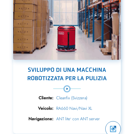
SVILUPPO DI UNA MACCHINA
ROBOTIZZATA PER LA PULIZIA
Cliente:
Cleanfix (Svizzera)
Veicolo:
RA660 Navi/Navi XL
Navigazione:
ANT lite
con ANT server
+