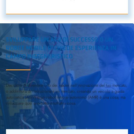
SVILUPPARE UN AGV DI SUCCESSO O UN
ROBOT MOBILE RICHIEDE ESPERIENZA IN
CAMPO INGEGNERISTICO
Decidere di diventare uno dei leader nell'innovazione del tuo mercato,
o addirittura di rivoluzionare un mercato, creando un veicolo a guida
automatica (AGV) o un robot mobile autonomo (AMR) è una cosa, ma
sviluppare quel prodotto è tutt’altra cosa.