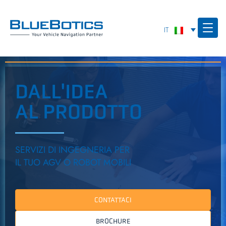
DALL'IDEA
AL PRODOTTO
SERVIZI DI INGEGNERIA PER
IL TUO AGV O ROBOT MOBILI
CONTATTACI
BROCHURE