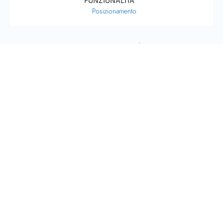
FUNZIONALITÀ
Posizionamento
– SAPERNE DI PIÙ
STRUMENTI SOFTWARE