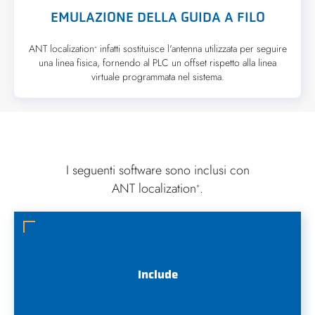
EMULAZIONE DELLA GUIDA A FILO
ANT localization
infatti sostituisce l'antenna utilizzata per seguire
+
una linea fisica, fornendo al PLC un offset rispetto alla linea
virtuale programmata nel sistema.
I seguenti software sono inclusi con
ANT localization
.
+
Include