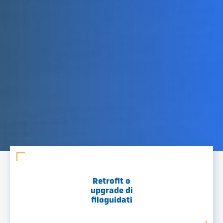
Retrofit o
upgrade di
filoguidati