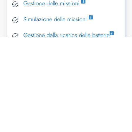
Gestione delle missioni
Simulazione delle missioni
Gestione della ricarica delle batterie
Visualizzazione in tempo reale
Interfacciamento con le altre attrezzature
Connessione API al WMS/ERP/MES
FLOTTA