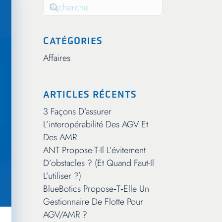
Il s'agit d'un champ de recherche auquel est associée une fonc
Il n'y a aucune suggestion car le champ de r
CATÉGORIES
Affaires
ARTICLES RÉCENTS
3 Façons D’assurer
L’interopérabilité Des AGV Et
Des AMR
ANT Propose-T-Il L’évitement
D’obstacles ? (Et Quand Faut-Il
L’utiliser ?)
BlueBotics Propose‑t‑elle Un
Gestionnaire De Flotte Pour
AGV/AMR ?