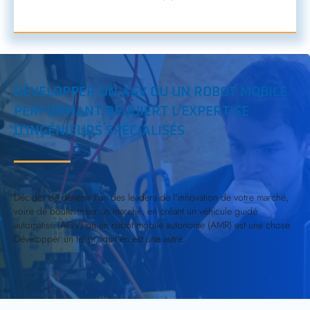
DÉVELOPPER UN AGV OU UN ROBOT MOBILE
PERFORMANT REQUIERT L’EXPERTISE
D'INGÉNIEURS SPÉCIALISÉS
Décider de devenir l'un des leaders de l'innovation de votre marché,
voire de bouleverser un marché, en créant un véhicule guidé
automatisé (AGV) ou un robot mobile autonome (AMR) est une chose.
Développer un tel produit en est une autre.