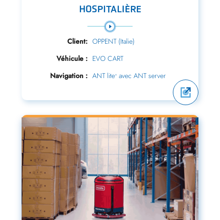
HOSPITALIÈRE
Client:
OPPENT (Italie)
Véhicule :
EVO CART
Navigation :
ANT lite
avec ANT server
+