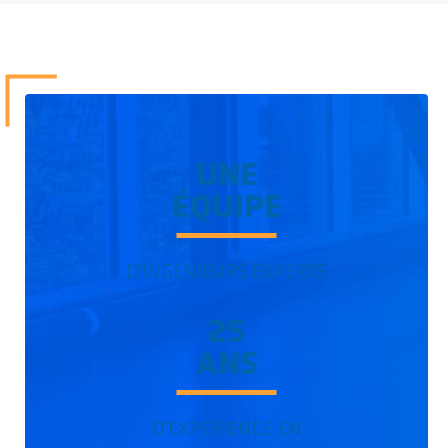
UNE
ÉQUIPE
D'INGÉNIEURS EXPERTS
25
ANS
D'EXPÉRIENCE EN