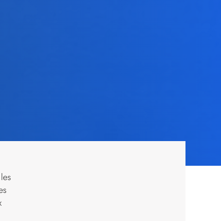
 les
es
x