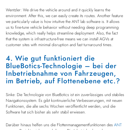
Wentzler: We drive the vehicle around and it quickly learns the
environment. After this, we can easily create its routes. Another feature
we particularly value is how intuitive the ANT lab software is. It allows
us to fine-tune vehicle behavior without needing deep programming
knowledge, which really helps streamline deployment. Also, the fact
that the system is infrastructure-free means we can install AGVs at
customer sites with minimal disruption and fast turnaround times.
4. Wie gut funktioniert die
BlueBotics-Technologie – bei der
Inbetriebnahme von Fahrzeugen,
im Betrieb, auf Flottenebene etc.?
Sinke: Die Technologie von BlueBotics ist ein zuverlässiges und stabiles
Navigationssystem. Es gibt kontinuierliche Verbesserungen, mit neuen
Funktionen, die alle sechs Wochen veröffentlicht werden, und die
Software hat sich bisher als sehr stabil erwiesen.
Darüber hinaus helfen uns die Flottenmanagementfunktionen des
ANT