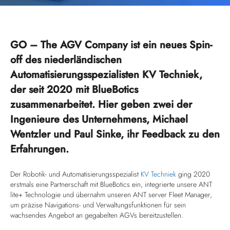
GO – The AGV Company ist ein neues Spin-
off des niederländischen
Automatisierungsspezialisten KV Techniek,
der seit 2020 mit BlueBotics
zusammenarbeitet. Hier geben zwei der
Ingenieure des Unternehmens, Michael
Wentzler und Paul Sinke, ihr Feedback zu den
Erfahrungen.
Der Robotik- und Automatisierungsspezialist
KV Techniek
ging 2020
erstmals eine Partnerschaft mit BlueBotics ein, integrierte unsere ANT
lite+ Technologie und übernahm unseren ANT server Fleet Manager,
um präzise Navigations- und Verwaltungsfunktionen für sein
wachsendes Angebot an gegabelten AGVs bereitzustellen.