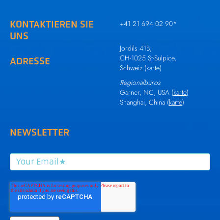
KONTAKTIEREN SIE
+41 21 694 02 90
*
UNS
Jordils 41B,
CH-1025 St-Sulpice,
ADRESSE
Schweiz (
karte
)
Regionalbüros
Garner, NC, USA (
karte
)
Shanghai, China (
karte
)
NEWSLETTER